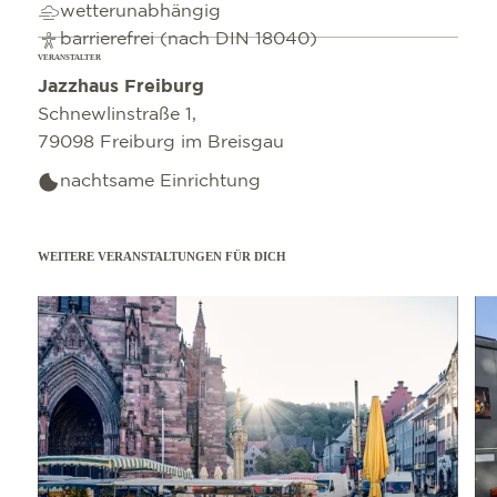
wetterunabhängig
barrierefrei (nach DIN 18040)
VERANSTALTER
Jazzhaus Freiburg
Schnewlinstraße 1,
79098 Freiburg im Breisgau
nachtsame Einrichtung
WEITERE VERANSTALTUNGEN FÜR DICH
mehr erfahren
mehr e