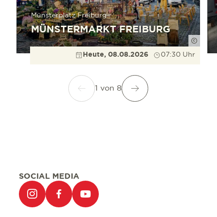
Münsterplatz Freiburg
MÜNSTERMARKT FREIBURG
Düppe
Heute, 08.08.2026
07:30 Uhr
1
von
8
SOCIAL MEDIA