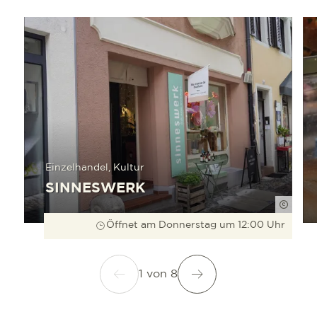
mehr erfahren
mehr e
Einzelhandel, Kultur
SINNESWERK
FWTM-
Öffnet am Donnerstag um 12:00 Uhr
1
von
8