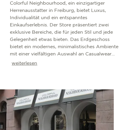
Colorful Neighbourhood, ein einzigartiger
Herrenausstatter in Freiburg, bietet Luxus,
Individualität und ein entspanntes
Einkaufserlebnis. Der Store präsentiert zwei
exklusive Bereiche, die für jeden Stil und jede
Gelegenheit etwas bieten. Das Erdgeschoss
bietet ein modernes, minimalistisches Ambiente
mit einer vielfältigen Auswahl an Casualwear
und Designermode. Ergänzt durch eine Lounge
weiterlesen
und eine Bar, kann man ein entspanntes
Einkaufserlebnis genießen. Im Untergeschoss
wird ein besonderer Raum für Individualität und
Luxus geschaffen. Hier findet man einen
Bereich für Maßkonfektion, Anzüge, Chinos,
Hemden, Strickwaren und Accessoires, die die
Garderobe auf ein neues Level heben. Bei
Colorful Neighbourhood wurde ein Ort
geschaffen, an dem man sich nicht nur