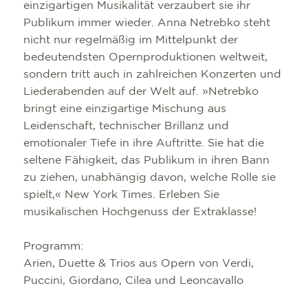
einzigartigen Musikalität verzaubert sie ihr
Publikum immer wieder. Anna Netrebko steht
nicht nur regelmäßig im Mittelpunkt der
bedeutendsten Opernproduktionen weltweit,
sondern tritt auch in zahlreichen Konzerten und
Liederabenden auf der Welt auf. »Netrebko
SEHENSWÜRDIG
TOP 10 EVENTS
TOURIST INFO
FREIBURG CON
bringt eine einzigartige Mischung aus
Leidenschaft, technischer Brillanz und
KULINARIK
VERANSTALTU
ANREISE
B2B PARTNERP
emotionaler Tiefe in ihre Auftritte. Sie hat die
SHOPPING
FÜHRUNGEN
MOBIL VOR OR
PRESSE
seltene Fähigkeit, das Publikum in ihren Bann
WELLNESS & W
COWORKING U
WIR ÜBER UNS 
zu ziehen, unabhängig davon, welche Rolle sie
spielt,« New York Times. Erleben Sie
KULTUR
SERVICE
musikalischen Hochgenuss der Extraklasse!
AUSFLUGSZIEL
Programm:
OUTDOOR AKTI
Arien, Duette & Trios aus Opern von Verdi,
Puccini, Giordano, Cilea und Leoncavallo