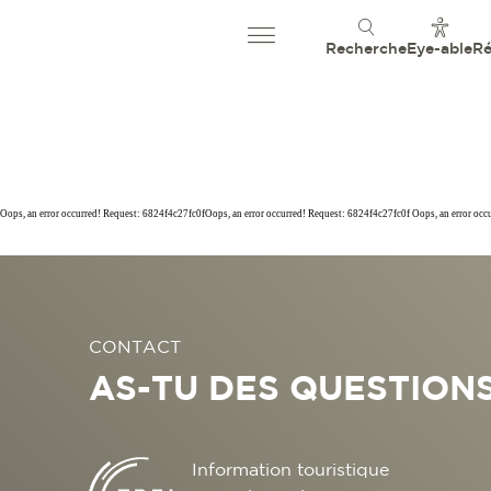
Recherche
Eye-able
Ré
Oops, an error occurred! Request: 6824f4c27fc0fOops, an error occurred! Request: 6824f4c27fc0f Oops, an error oc
CONTACT
AS-TU DES QUESTIONS
Information touristique