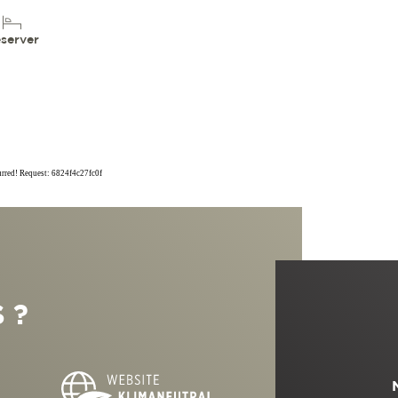
server
curred! Request: 6824f4c27fc0f
 ?