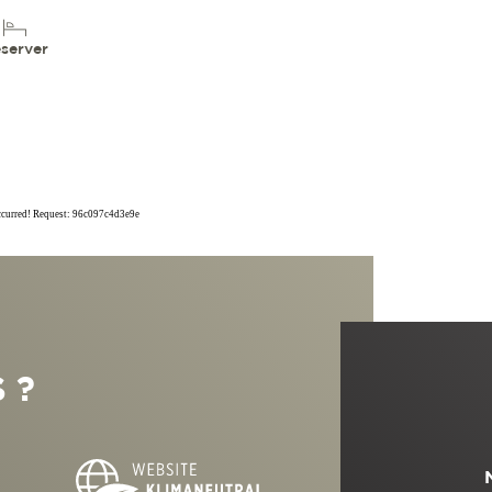
server
occurred! Request: 96c097c4d3e9e
 ?