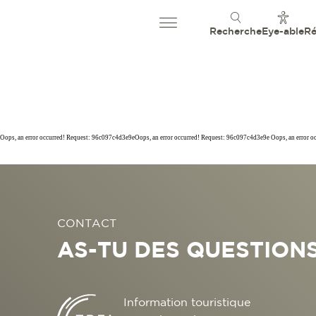
Recherche
Eye-able
Ré
Oops, an error occurred! Request: 96c097c4d3e9eOops, an error occurred! Request: 96c097c4d3e9e Oops, an error 
CONTACT
AS-TU DES QUESTIONS
Information touristique