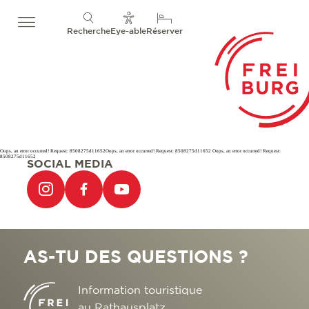
Recherche
Eye-able
Réserver
Oops, an error occurred! Request: 8508275d11652Oops, an error occurred! Request: 8508275d11652 Oops, an error occurred! Request:
8508275d11652
SOCIAL MEDIA
AS-TU DES QUESTIONS ?
Information touristique
au Rathausplatz