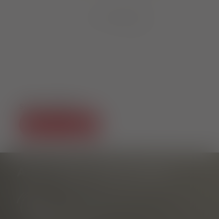
1
von
8
SOCIAL MEDIA
AS-TU DES QUESTIONS ?
Information touristique
au Rathausplatz