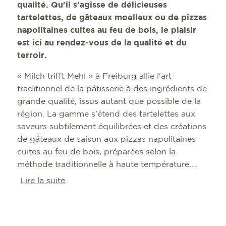
qualité. Qu'il s'agisse de délicieuses
tartelettes, de gâteaux moelleux ou de pizzas
napolitaines cuites au feu de bois, le plaisir
est ici au rendez-vous de la qualité et du
terroir.
« Milch trifft Mehl » à Freiburg allie l'art
traditionnel de la pâtisserie à des ingrédients de
grande qualité, issus autant que possible de la
région. La gamme s'étend des tartelettes aux
saveurs subtilement équilibrées et des créations
de gâteaux de saison aux pizzas napolitaines
cuites au feu de bois, préparées selon la
méthode traditionnelle à haute température.
Parmi les spécialités, on trouve notamment la
Lire la suite
tarte au citron, le gâteau aux pommes avec
crumble, le cheesecake à la framboise et au
citron vert, ainsi que diverses variantes de