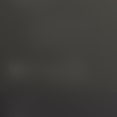
Téléphone
E-mail
commercialisé par
Freiburg Wirtschaft Touristik
und Messe GmbH & Co. KG
Neuer Messplatz 3
79108 Freiburg, Allemagne
NAVIGATION
Contact
À propos de nous