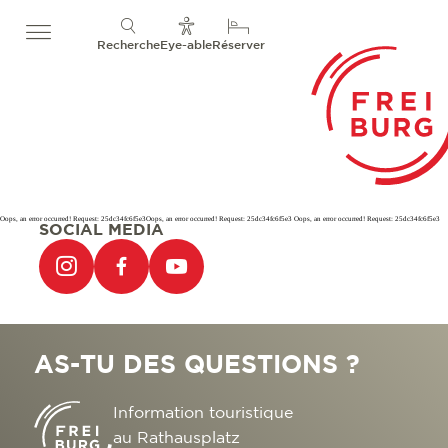
Recherche
Eye-able
Réserver
Oops, an error occurred! Request: 25dc34fc6f5e3Oops, an error occurred! Request: 25dc34fc6f5e3 Oops, an error occurred! Request: 25dc34fc6f5e3
SOCIAL MEDIA
AS-TU DES QUESTIONS ?
Information touristique
au Rathausplatz