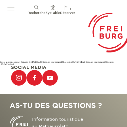
Recherche
Eye-able
Réserver
Oops, an error occurred! Request: c55d7c296deb5Oops, an error occurred! Request: c55d7c296deb5 Oops, an error occurred! Request:
c55d7c296deb5
SOCIAL MEDIA
AS-TU DES QUESTIONS ?
Information touristique
au Rathausplatz