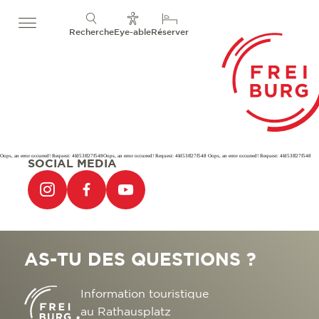
Recherche
Eye-able
Réserver
Oops, an error occurred! Request: 4fd53ff27f548Oops, an error occurred! Request: 4fd53ff27f548 Oops, an error occurred! Request: 4fd53ff27f548
SOCIAL MEDIA
AS-TU DES QUESTIONS ?
Information touristique
au Rathausplatz