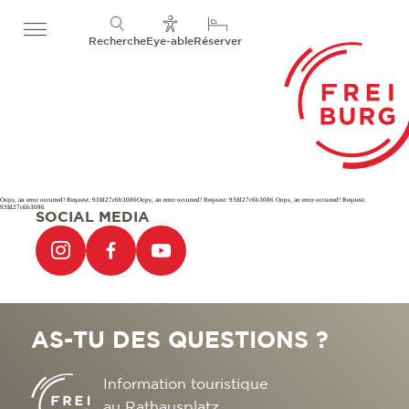
Recherche
Eye-able
Réserver
Oops, an error occurred! Request: 93fd27c6b3086Oops, an error occurred! Request: 93fd27c6b3086 Oops, an error occurred! Request:
93fd27c6b3086
SOCIAL MEDIA
AS-TU DES QUESTIONS ?
Information touristique
au Rathausplatz