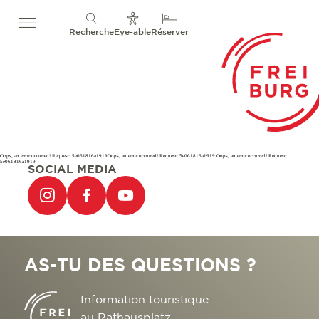
Recherche
Eye-able
Réserver
Oops, an error occurred! Request: 5e061816a1919Oops, an error occurred! Request: 5e061816a1919 Oops, an error occurred! Request:
5e061816a1919
SOCIAL MEDIA
AS-TU DES QUESTIONS ?
Information touristique
au Rathausplatz