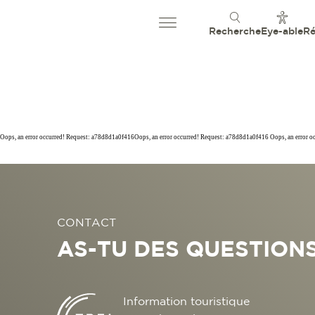
Recherche
Eye-able
Ré
Oops, an error occurred! Request: a78d8d1a0f416Oops, an error occurred! Request: a78d8d1a0f416 Oops, an error 
CONTACT
AS-TU DES QUESTIONS
Information touristique