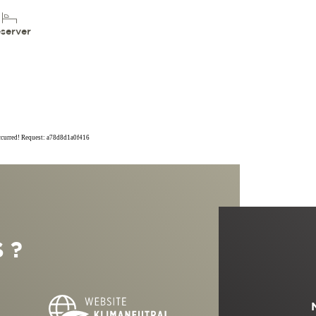
server
occurred! Request: a78d8d1a0f416
 ?