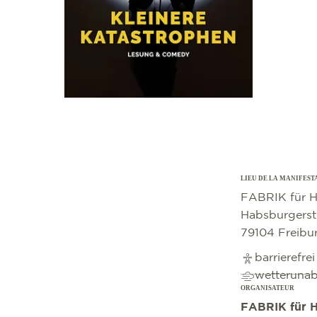
LIEU DE LA MANIFEST
©
OpenStreetMap
contributors
FABRIK für H
Habsburgerst
79104 Freibu
barrierefre
wetteruna
ORGANISATEUR
FABRIK für H