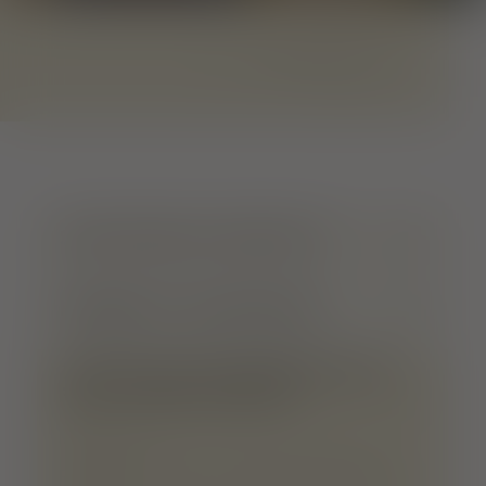
1
von
3
SITUATION & CONTACT
HEURES D'OUVERTURE
TOUTES LES INFORMATIONS
SUR LE RESTAURANT
TYPE DE RESTAURATION :
Restaurant, Bar, Lieu de petit-déjeuner