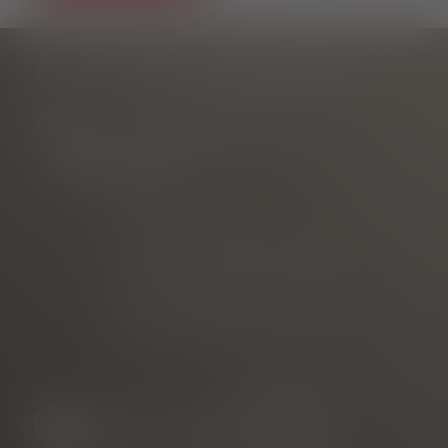
AS-TU DES QUESTIONS ?
Information touristique
au Rathausplatz
Téléphone
E-mail
commercialisé par
Freiburg Wirtschaft Touristik
und Messe GmbH & Co. KG
Neuer Messplatz 3
79108 Freiburg, Allemagne