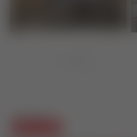
Restaurant, Café
KATZENTEMPEL
international
1
von
8
SOCIAL MEDIA