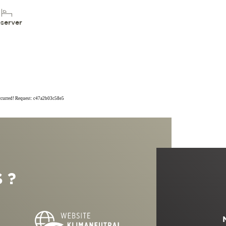
server
occurred! Request: c47a2b03c58e5
 ?