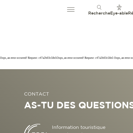
Recherche
Eye-able
Ré
Oops, an error occurred! Request: c47a2b03c58e5Oops, an error occurred! Request: c47a2b03c58e5 Oops, an error 
CONTACT
AS-TU DES QUESTIONS
Information touristique