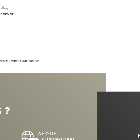
server
ccurred! Request: d6edc7bde57cc
 ?