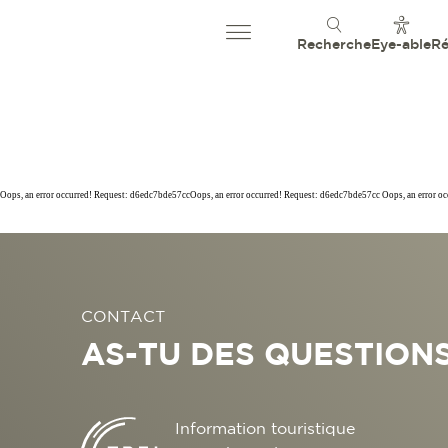
Recherche
Eye-able
Ré
Oops, an error occurred! Request: d6edc7bde57ccOops, an error occurred! Request: d6edc7bde57cc Oops, an error o
CONTACT
AS-TU DES QUESTIONS
Information touristique