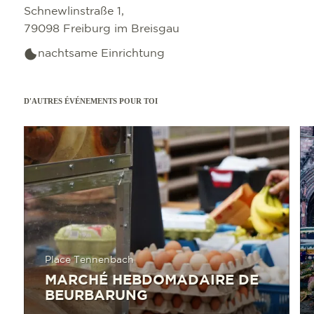
Schnewlinstraße 1,
79098 Freiburg im Breisgau
nachtsame Einrichtung
D'AUTRES ÉVÉNEMENTS POUR TOI
En savoir plus
En sav
Place Tennenbach
MARCHÉ HEBDOMADAIRE DE
BEURBARUNG