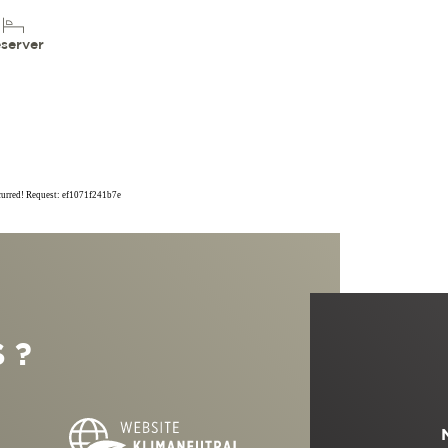
server
ccurred! Request: ef1071f241b7e
 ?