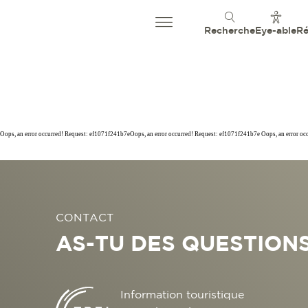
Recherche
Eye-able
Ré
Oops, an error occurred! Request: ef1071f241b7eOops, an error occurred! Request: ef1071f241b7e Oops, an error o
CONTACT
AS-TU DES QUESTIONS
Information touristique