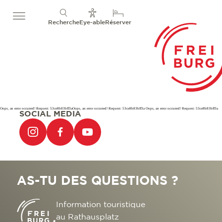
Recherche
Eye-able
Réserver
Oops, an error occurred! Request: 53ce8b83bff3aOops, an error occurred! Request: 53ce8b83bff3a Oops, an error occurred! Request: 53ce8b83bff3a
SOCIAL MEDIA
AS-TU DES QUESTIONS ?
Information touristique
au Rathausplatz