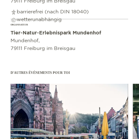
79111 Freiburg im Breisgau
barrierefrei (nach DIN 18040)
wetterunabhängig
ORGANISATEUR
Tier-Natur-Erlebnispark Mundenhof
Mundenhof,
79111 Freiburg im Breisgau
D'AUTRES ÉVÉNEMENTS POUR TOI
En savoir plus
En sav