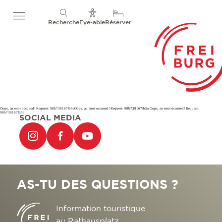
Recherche
Eye-able
Réserver
Oops, an error occurred! Request: 98b738167fb5aOops, an error occurred! Request: 98b738167fb5a Oops, an error occurred! Request:
98b738167fb5a
SOCIAL MEDIA
AS-TU DES QUESTIONS ?
Information touristique
au Rathausplatz