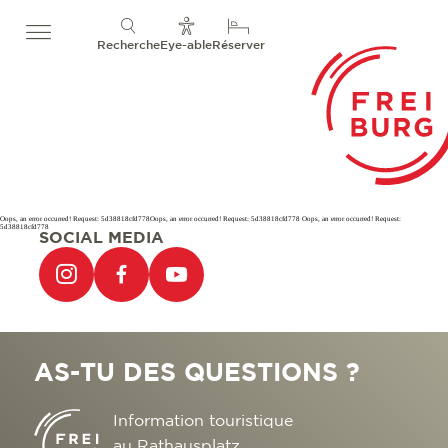
Recherche
Eye-able
Réserver
Oops, an error occurred! Request: 5d38818cfd778Oops, an error occurred! Request: 5d38818cfd778 Oops, an error occurred! Request:
5d38818cfd778
SOCIAL MEDIA
AS-TU DES QUESTIONS ?
Information touristique
au Rathausplatz