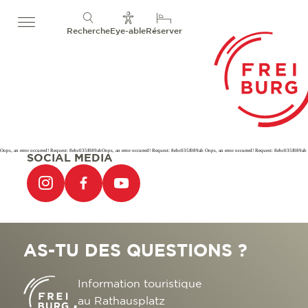
Recherche
Eye-able
Réserver
Oops, an error occurred! Request: 8ebc035f089abOops, an error occurred! Request: 8ebc035f089ab Oops, an error occurred! Request: 8ebc035f089ab
SOCIAL MEDIA
AS-TU DES QUESTIONS ?
Information touristique
au Rathausplatz