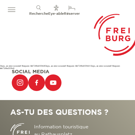
Recherche
Eye-able
Réserver
Oops, an error occurred! Request: feb720bd359c0Oops, an error occurred! Request: feb720bd359c0 Oops, an error occurred! Request:
feb720bd359c0
SOCIAL MEDIA
AS-TU DES QUESTIONS ?
Information touristique
au Rathausplatz