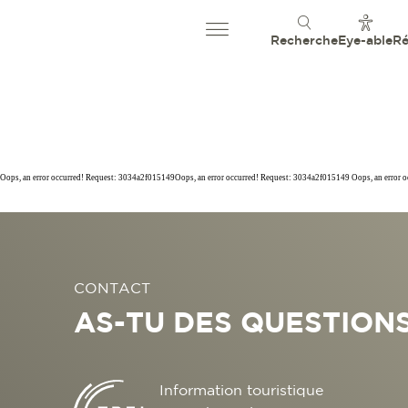
Recherche
Eye-able
Ré
Oops, an error occurred! Request: 3034a2f015149Oops, an error occurred! Request: 3034a2f015149 Oops, an error 
CONTACT
AS-TU DES QUESTIONS
Information touristique