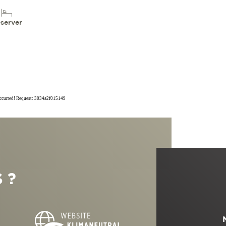
server
occurred! Request: 3034a2f015149
 ?