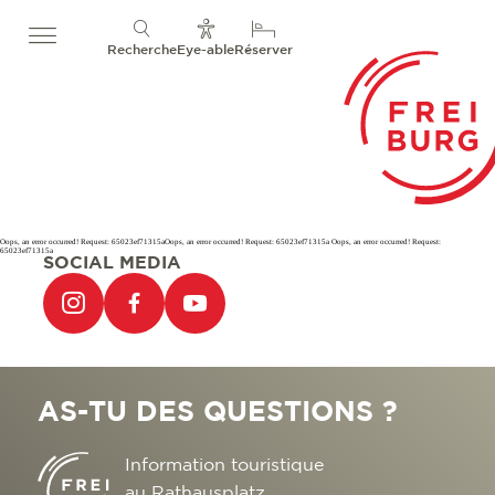
Recherche
Eye-able
Réserver
Oops, an error occurred! Request: 65023ef71315aOops, an error occurred! Request: 65023ef71315a Oops, an error occurred! Request:
65023ef71315a
SOCIAL MEDIA
AS-TU DES QUESTIONS ?
Information touristique
au Rathausplatz