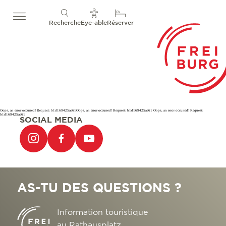
Recherche
Eye-able
Réserver
Oops, an error occurred! Request: b1d169425ae61Oops, an error occurred! Request: b1d169425ae61 Oops, an error occurred! Request:
b1d169425ae61
SOCIAL MEDIA
AS-TU DES QUESTIONS ?
Information touristique
au Rathausplatz