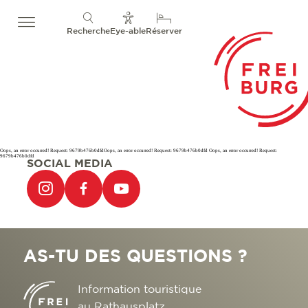
Recherche
Eye-able
Réserver
Oops, an error occurred! Request: 9679b476b0dfdOops, an error occurred! Request: 9679b476b0dfd Oops, an error occurred! Request:
9679b476b0dfd
SOCIAL MEDIA
AS-TU DES QUESTIONS ?
Information touristique
au Rathausplatz