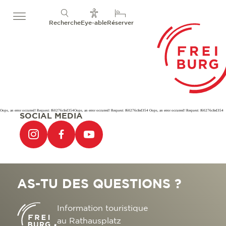
Recherche
Eye-able
Réserver
Oops, an error occurred! Request: f60276cfed354Oops, an error occurred! Request: f60276cfed354 Oops, an error occurred! Request: f60276cfed354
SOCIAL MEDIA
AS-TU DES QUESTIONS ?
Information touristique
au Rathausplatz