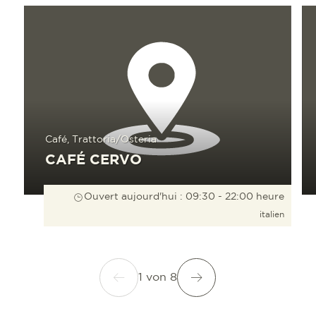
En savoir plus
En sav
Café, Trattoria/Osteria
CAFÉ CERVO
Ouvert aujourd'hui : 09:30 - 22:00 heure
italien
1
von
8