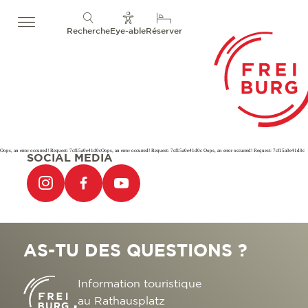
Recherche
Eye-able
Réserver
Oops, an error occurred! Request: 7cf15a0e41d0cOops, an error occurred! Request: 7cf15a0e41d0c Oops, an error occurred! Request: 7cf15a0e41d0c
SOCIAL MEDIA
AS-TU DES QUESTIONS ?
Information touristique
au Rathausplatz