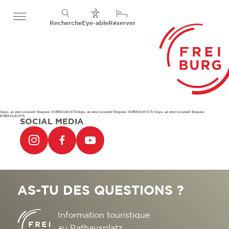
Recherche
Eye-able
Réserver
Oops, an error occurred! Request: 83f8843c8167bOops, an error occurred! Request: 83f8843c8167b Oops, an error occurred! Request:
83f8843c8167b
SOCIAL MEDIA
AS-TU DES QUESTIONS ?
Information touristique
au Rathausplatz