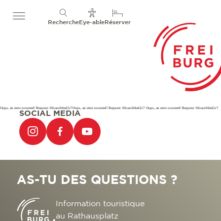
Recherche
Eye-able
Réserver
Oops, an error occurred! Request: 06cacc0ded2c7Oops, an error occurred! Request: 06cacc0ded2c7 Oops, an error occurred! Request: 06cacc0ded2c7
SOCIAL MEDIA
AS-TU DES QUESTIONS ?
Information touristique
au Rathausplatz