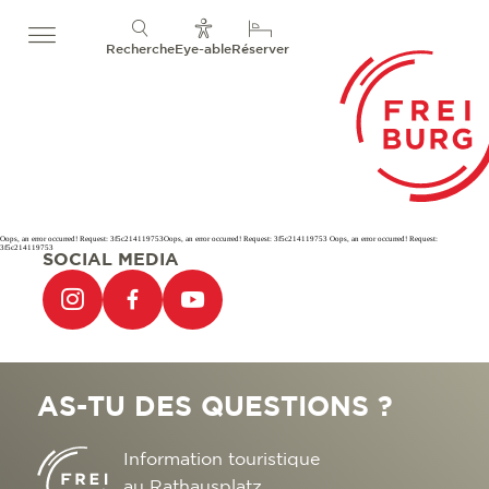
Recherche
Eye-able
Réserver
Oops, an error occurred! Request: 3f5c214119753Oops, an error occurred! Request: 3f5c214119753 Oops, an error occurred! Request:
3f5c214119753
SOCIAL MEDIA
AS-TU DES QUESTIONS ?
Information touristique
au Rathausplatz