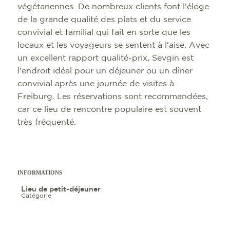
végétariennes. De nombreux clients font l'éloge
de la grande qualité des plats et du service
convivial et familial qui fait en sorte que les
locaux et les voyageurs se sentent à l'aise. Avec
un excellent rapport qualité-prix, Sevgin est
l'endroit idéal pour un déjeuner ou un dîner
SITES TOURIST
TOP 10 DES ÉV
INFORMATIONS 
FREIBURG CON
convivial après une journée de visites à
Freiburg. Les réservations sont recommandées,
CULINAIRE
CALENDRIER D
ARRIVÉE
PORTAIL DES P
car ce lieu de rencontre populaire est souvent
SHOPPING
VISITES GUIDÉE
MOBILE À FREI
PRESSE
très fréquenté.
BIEN-ÊTRE
COWORKING E
QUI SOMMES-N
CULTURE
SERVICE
INFORMATIONS
DESTINATION A
Lieu de petit-déjeuner
ACTIVITÉS DE P
Catégorie