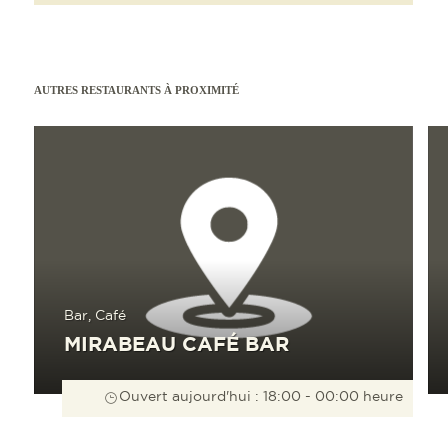
AUTRES RESTAURANTS À PROXIMITÉ
En savoir plus
En sav
Bar, Café
MIRABEAU CAFÉ BAR
Ouvert aujourd'hui : 18:00 - 00:00 heure