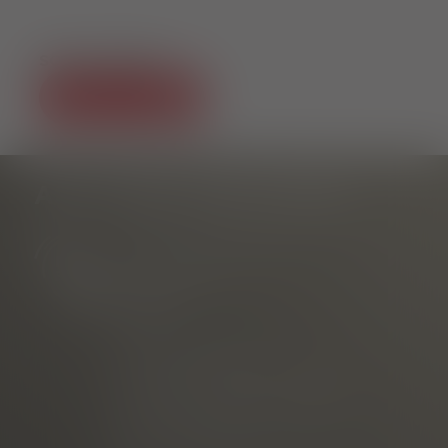
SOCIAL MEDIA
AS-TU DES QUESTIONS ?
Information touristique
au Rathausplatz
Téléphone
E-mail
commercialisé par
Freiburg Wirtschaft Touristik
und Messe GmbH & Co. KG
Neuer Messplatz 3