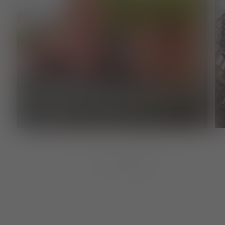
Site touristique, Culture
ÉGLISE D'ADELHAUSEN
1
von
7