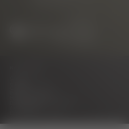
79108 Freiburg, Allemagne
NAVIGATION
Contact
À propos de nous
Carrière
Portail des partenaires
Mentions légales
Déclaration de confidentialité
Accessibilité
Paramètres des cookies