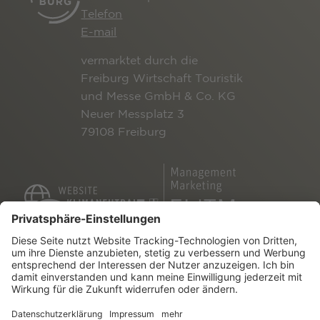
Telefon
E-mail
vermarktet durch die
Freiburg Wirtschaft Touristik
und Messe GmbH & Co. KG
Neuer Messplatz 3
79108 Freiburg
NAVIGATION
Kontakt