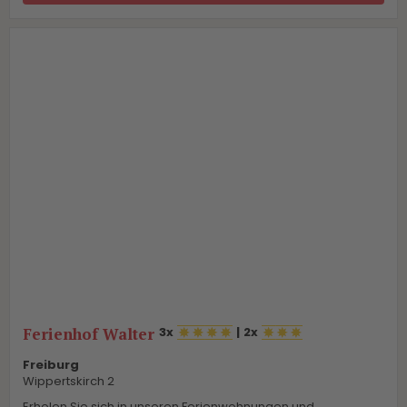
Ferienhof Walter
3x
|
2x
Freiburg
Wippertskirch 2
Erholen Sie sich in unseren Ferienwohnungen und