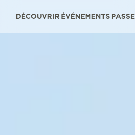
DÉCOUVRIR
ÉVÉNEMENTS
PASSE