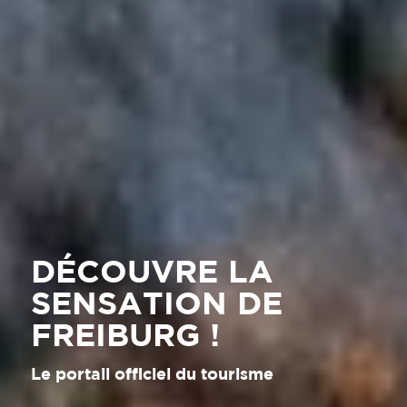
DÉCOUVRE LA
SENSATION DE
FREIBURG !
Le portail officiel du tourisme